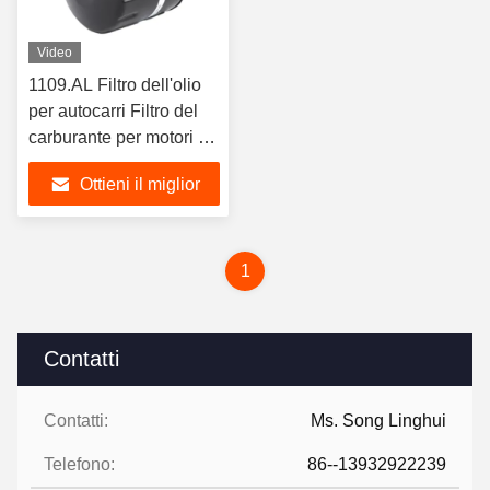
Video
1109.AL Filtro dell'olio
per autocarri Filtro del
carburante per motori a
benzina Efficienza del
Ottieni il miglior
filtro 99%
prezzo
1
Contatti
Contatti:
Ms. Song Linghui
Telefono:
86--13932922239