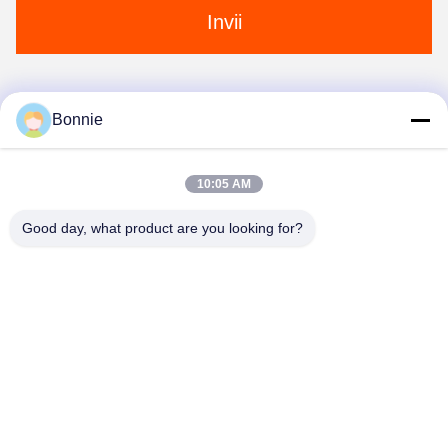
Invii
Bonnie
1
10:05 AM
Good day, what product are you looking for?
Wei County Chengxiang Supply Chain
Management Co., Ltd.
13932922239@139.com
86--13932922239