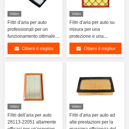
Video
Video
Filtri d'aria per auto
Filtri d'aria per auto su
professionali per un
misura per una
funzionamento ottimale
protezione e una
del motore
funzionalità ottimali del
Ottieni il miglior
Ottieni il miglior
motore
prezzo
prezzo
Video
Video
Filtri dell'aria per auto
Filtri d'aria per auto ad
28113-22051 altamente
alte prestazioni per la
efficaci per un'esperienza
massima efficienza del