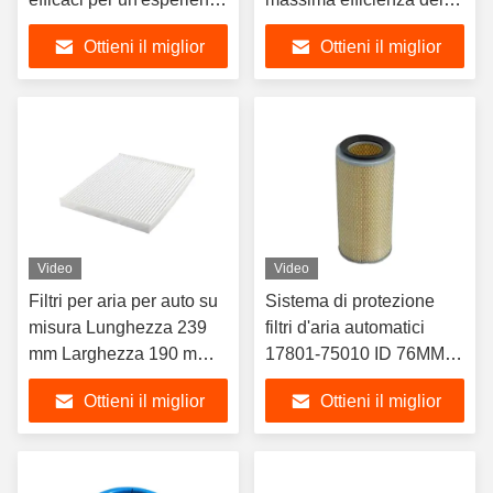
di guida più pulita
motore
Ottieni il miglior
Ottieni il miglior
prezzo
prezzo
Video
Video
Filtri per aria per auto su
Sistema di protezione
misura Lunghezza 239
filtri d'aria automatici
mm Larghezza 190 mm
17801-75010 ID 76MM
Altezza 20 mm
OD 164MM altezza
Ottieni il miglior
Ottieni il miglior
282mm
prezzo
prezzo