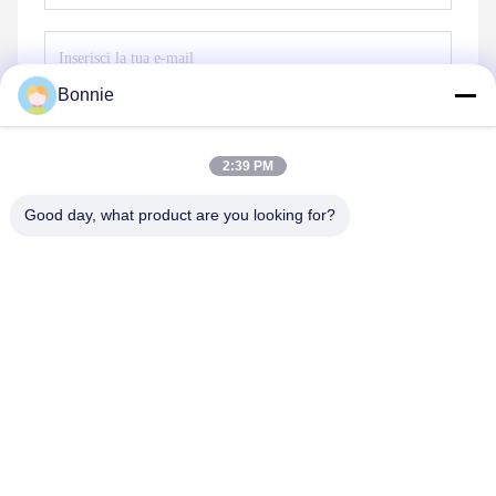
Bonnie
Invii
2:39 PM
Good day, what product are you looking for?
Wei County Chengxiang Supply Chain
Management Co., Ltd.
13932922239@139.com
86--13932922239
Zona di sviluppo economico di Weixian