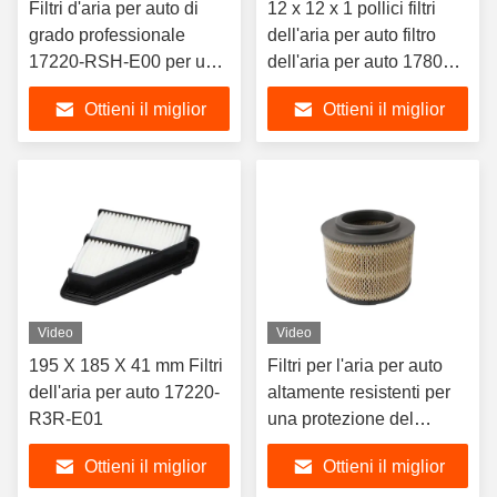
Filtri d'aria per auto di
12 x 12 x 1 pollici filtri
grado professionale
dell'aria per auto filtro
17220-RSH-E00 per una
dell'aria per auto 17801-
protezione superiore del
78020 con ZYC
Ottieni il miglior
Ottieni il miglior
motore
prezzo
prezzo
Video
Video
195 X 185 X 41 mm Filtri
Filtri per l'aria per auto
dell'aria per auto 17220-
altamente resistenti per
R3R-E01
una protezione del
motore duratura
Ottieni il miglior
Ottieni il miglior