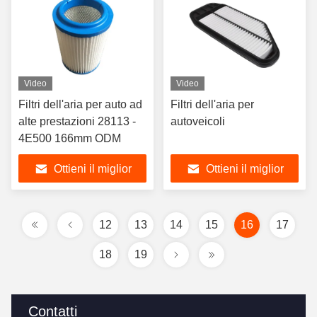
Video
Video
Filtri dell'aria per auto ad
Filtri dell'aria per
alte prestazioni 28113 -
autoveicoli
4E500 166mm ODM
Ottieni il miglior
Ottieni il miglior
prezzo
prezzo
12
13
14
15
16
17
18
19
Contatti