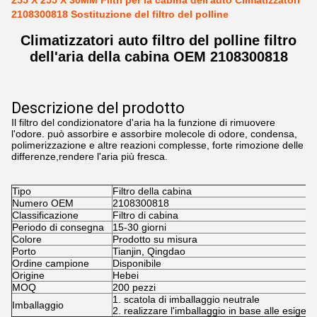
255 X 255 X 30MM Filtri per la cabina dell'auto Climatizzatori
2108300818 Sostituzione del filtro del polline
Climatizzatori auto filtro del polline filtro
dell'aria della cabina OEM 2108300818
Descrizione del prodotto
Il filtro del condizionatore d'aria ha la funzione di rimuovere
l'odore. può assorbire e assorbire molecole di odore, condensa,
polimerizzazione e altre reazioni complesse, forte rimozione delle
differenze,rendere l'aria più fresca.
Tipo
Filtro della cabina
Numero OEM
2108300818
Classificazione
Filtro di cabina
Periodo di consegna
15-30 giorni
Colore
Prodotto su misura
Porto
Tianjin, Qingdao
Ordine campione
Disponibile
Origine
Hebei
MOQ
200 pezzi
1. scatola di imballaggio neutrale
Imballaggio
2. realizzare l'imballaggio in base alle esigenz