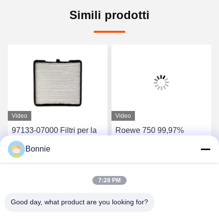
Simili prodotti
Video
Video
97133-07000 Filtri per la
Roewe 750 99,97%
cabina di auto per Toyota
Sostituzione filtro dell'aria
Bonnie
Honda Hyundai Kia BMW
di cabina filtro dell'aria
Mercedes-Benz
condizionata del motore
Ottieni il miglior prezzo
Ottieni il miglior prezzo
7:28 PM
Good day, what product are you looking for?