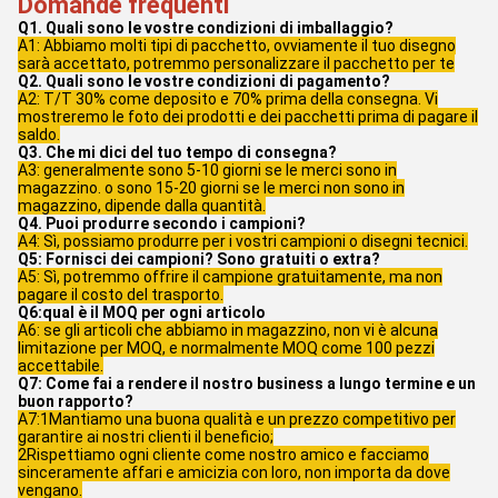
Domande frequenti
Q1. Quali sono le vostre condizioni di imballaggio?
A1: Abbiamo molti tipi di pacchetto, ovviamente il tuo disegno
sarà accettato, potremmo personalizzare il pacchetto per te
Q2. Quali sono le vostre condizioni di pagamento?
A2: T/T 30% come deposito e 70% prima della consegna. Vi
mostreremo le foto dei prodotti e dei pacchetti prima di pagare il
saldo.
Q3. Che mi dici del tuo tempo di consegna?
A3: generalmente sono 5-10 giorni se le merci sono in
magazzino. o sono 15-20 giorni se le merci non sono in
magazzino, dipende dalla quantità.
Q4. Puoi produrre secondo i campioni?
A4: Sì, possiamo produrre per i vostri campioni o disegni tecnici.
Q5: Fornisci dei campioni? Sono gratuiti o extra?
A5: Sì, potremmo offrire il campione gratuitamente, ma non
pagare il costo del trasporto.
Q6:qual è il MOQ per ogni articolo
A6: se gli articoli che abbiamo in magazzino, non vi è alcuna
limitazione per MOQ, e normalmente MOQ come 100 pezzi
accettabile.
Q7: Come fai a rendere il nostro business a lungo termine e un
buon rapporto?
A7:1Mantiamo una buona qualità e un prezzo competitivo per
garantire ai nostri clienti il beneficio;
2Rispettiamo ogni cliente come nostro amico e facciamo
sinceramente affari e amicizia con loro, non importa da dove
vengano.