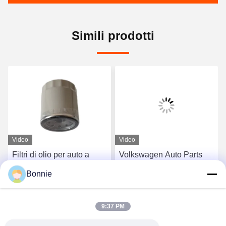
Simili prodotti
Video
Video
Filtri di olio per auto a
Volkswagen Auto Parts
combustibile durevole per
Car Oil And Filter Cabin
Bonnie
Mercedes-Benz Porsche
Filter Filtro olio motore L7-
15208-657-00
10-14-30L
Ottieni il miglior prezzo
Ottieni il miglior prezzo
9:37 PM