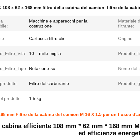
e:
108 x 62 x 168 mm filtro della cabina del camion
,
filtro della cab
ia
Macchine e apparecchi per la
Materiale d
bile:
costruzione
filtrante:
ne:
Cartuccia filtro olio
Origine:
o_Filtro_Vita:
10... mille miglia.
Prodotto_fi
o_Filtro_Tipo:
Rotazione-su
Nome del p
 prodotto:
Filtro del carburante
Prodotto_g
l prodotto:
1.5 kg
168 mm Filtro della cabina del camion M 16 X 1.5 per un flusso d'ar
di cabina efficiente 108 mm * 62 mm * 168 mm M 
ed efficienza energe