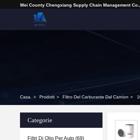
Wei County Chengxiang Supply Chain Management Co.,
Casa.
>
Prodotti
>
Filtro Del Carburante Dal Camion
>
1
Categorie
Filtri Di Olio Per Auto
(69)