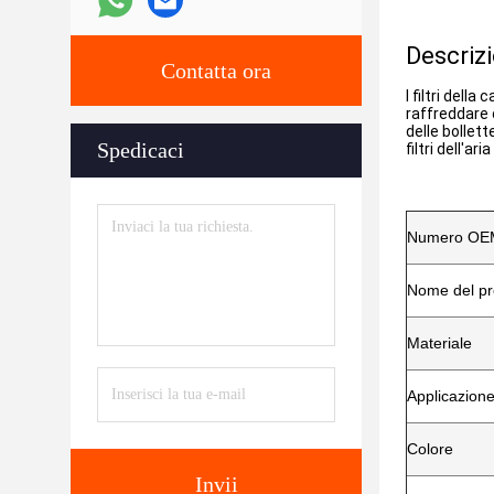
Descriz
Contatta ora
I filtri dell
raffreddare 
delle bollett
Spedicaci
filtri dell'a
Numero OE
Nome del pr
Materiale
Applicazion
Colore
Invii