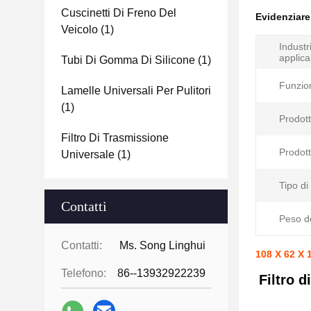
Cuscinetti Di Freno Del
Evidenziar
Veicolo
(1)
Industr
applica
Tubi Di Gomma Di Silicone
(1)
Funzio
Lamelle Universali Per Pulitori
(1)
Prodott
Filtro Di Trasmissione
Prodott
Universale
(1)
Tipo di
Contatti
Peso de
Contatti:
Ms. Song Linghui
108 X 62 X 
Telefono:
86--13932922239
Filtro 