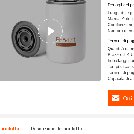
Dettagli del p
Luogo di orig
Marca: Auto j
Certificazion
Numero di mo
Termini di pa
Quantità di o
Prezzo: 3-4 
Imballaggi par
Tempi di conse
Termini di pa
Capacità di 
Otti
l prodotto
Descrizione del prodotto