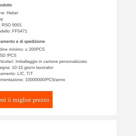
rodotto
ine: Hebei
oy
e: RSO 9001
dello: FF5471
gamento e di spedizione
rdine minimo: ≥ 200PCS
USD /PCS
ticolari: Imballaggio in cartone personalizzato
gna: 10-15 giorni lavorativi
gamento: L/C, T/T
alimentazione: 10000000/PCS/anno
eni il miglior prezzo