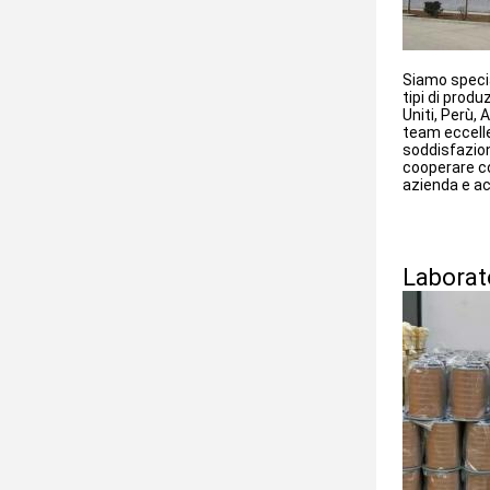
Siamo specia
tipi di produ
Uniti, Perù, 
team eccelle
soddisfazion
cooperare co
azienda e ac
Laborat