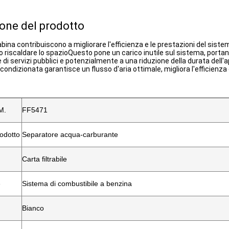
ione del prodotto
a cabina contribuiscono a migliorare l'efficienza e le prestazioni del si
o riscaldare lo spazioQuesto pone un carico inutile sul sistema, por
e di servizi pubblici e potenzialmente a una riduzione della durata dell
ria condizionata garantisce un flusso d'aria ottimale, migliora l'efficien
M.
FF5471
odotto
Separatore acqua-carburante
Carta filtrabile
e
Sistema di combustibile a benzina
Bianco