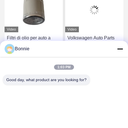
Video
Video
Filtri di olio per auto a
Volkswagen Auto Parts
combustibile durevole per
Car Oil And Filter Cabin
Bonnie
Mercedes-Benz Porsche
Filter Filtro olio motore L7-
15208-657-00
10-14-30L
Ottieni il miglior prezzo
Ottieni il miglior prezzo
1:03 PM
Good day, what product are you looking for?
Wei County Chengxiang Supply Chain
Management Co., Ltd.
13932922239@139.com