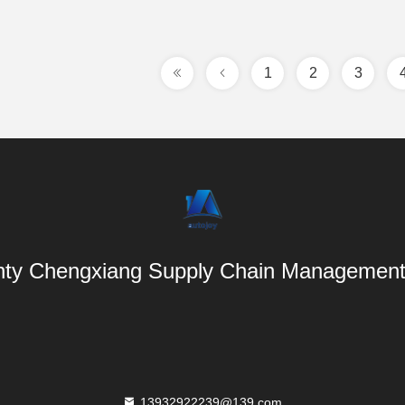
1
2
3
ty Chengxiang Supply Chain Management 
13932922239@139.com