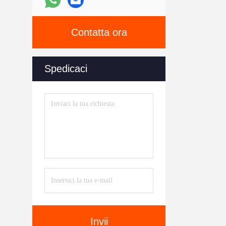
Contatta ora
Spedicaci
Invii