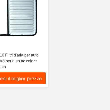
 Filtri d'aria per auto
iltro per auto ac colore
zato
ieni il miglior prezzo