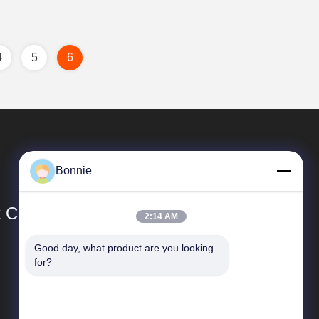
4
5
6
Bonnie
Co., Ltd.
2:14 AM
Good day, what product are you looking 
Link Veloci
for?
Profilo aziendale
Visita alla fabbrica