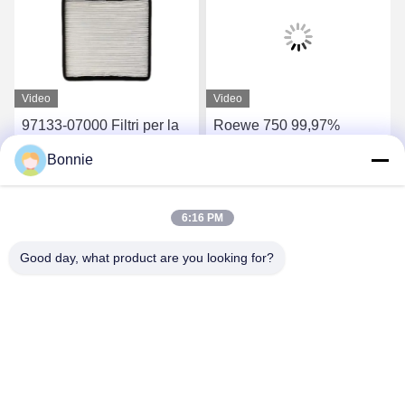
Video
Video
97133-07000 Filtri per la
Roewe 750 99,97%
cabina di auto per Toyota
Sostituzione filtro dell'aria
Bonnie
Honda Hyundai Kia BMW
di cabina filtro dell'aria
Mercedes-Benz
condizionata del motore
Ottieni il miglior prezzo
Ottieni il miglior prezzo
6:16 PM
Good day, what product are you looking for?
Wei County Chengxiang Supply Chain
Management Co., Ltd.
13932922239@139.com